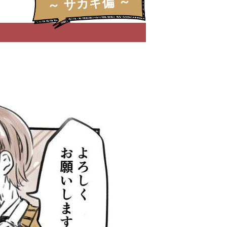
～ サカキ偏 ～