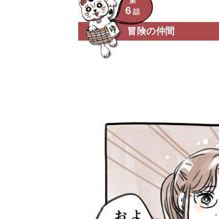
第
6
話
冒険の仲間