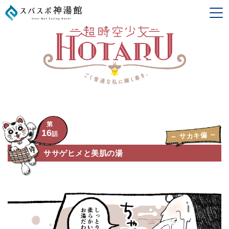
第
16
話
～ サカキ偏 ～
ササゲヒメと美肌の湯