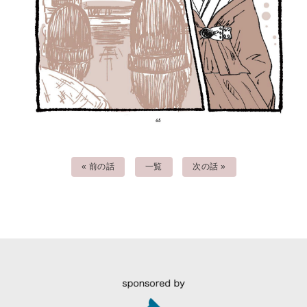
« 前の話
一覧
次の話 »